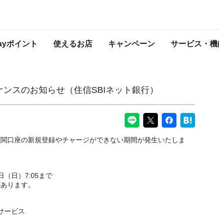
住信SBIネット銀行）
PayPayからのお知らせ
Payポイント
使えるお店
キャンペーン
サービス・機
テナンスのお知らせ（住信SBIネット銀行）
機関口座の新規登録やチャージができない期間が発生いたしま
4日（日）7:05まで
があります。
サービス