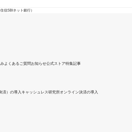
住信SBIネット銀行）
組み
よくあるご質問
お知らせ
公式ストア
特集記事
ド決済）の導入
キャッシュレス研究所
オンライン決済の導入