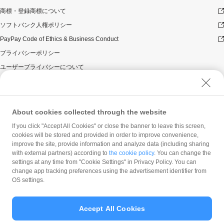
商標・登録商標について
ソフトバンク人権ポリシー
PayPay Code of Ethics & Business Conduct
プライバシーポリシー
ユーザープライバシーについて
ユーザーセキュリティについて
ウェブサイト利用規約
反社会的勢力に対する方針
About cookies collected through the website
勧誘方針
If you click "Accept All Cookies" or close the banner to leave this screen,
cookies will be stored and provided in order to improve convenience,
マネロン等基本方針
improve the site, provide information and analyze data (including sharing
カスタマーハラスメントに関する当社の考え方
with external partners) according to
the cookie policy
. You can change the
settings at any time from "Cookie Settings" in Privacy Policy. You can
change app tracking preferences using the advertisement identifier from
OS settings.
Accept All Cookies
© PayPay Corporation