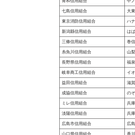
青和信用組合
中
七島信用組合
大
東京消防信用組合
ハ
新潟縣信用組合
は
三條信用組合
巻
糸魚川信用組合
山
長野県信用組合
福
岐阜商工信用組合
イ
益田信用組合
滋
成協信用組合
の
ミレ信用組合
兵
淡陽信用組合
兵
広島市信用組合
広
山口県信用組合
香