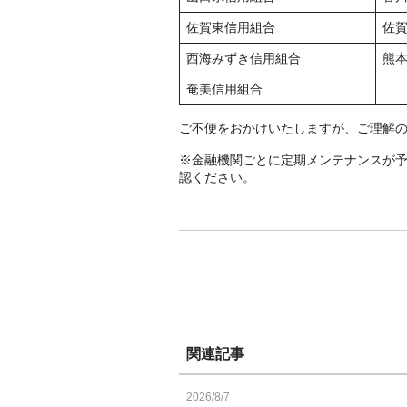
佐賀東信用組合
佐
西海みずき信用組合
熊
奄美信用組合
ご不便をおかけいたしますが、ご理解
※金融機関ごとに定期メンテナンスが
認ください。
関連記事
2026/8/7