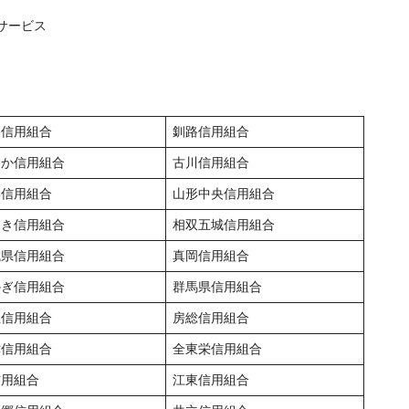
サービス
勝信用組合
釧路信用組合
すか信用組合
古川信用組合
郡信用組合
山形中央信用組合
わき信用組合
相双五城信用組合
城県信用組合
真岡信用組合
かぎ信用組合
群馬県信用組合
玉信用組合
房総信用組合
津信用組合
全東栄信用組合
信用組合
江東信用組合