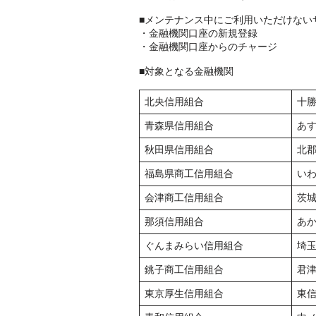
■メンテナンス中にご利用いただけない
・金融機関口座の新規登録
・金融機関口座からのチャージ
■対象となる金融機関
北央信用組合
十
青森県信用組合
あ
秋田県信用組合
北
福島県商工信用組合
い
会津商工信用組合
茨
那須信用組合
あ
ぐんまみらい信用組合
埼
銚子商工信用組合
君
東京厚生信用組合
東