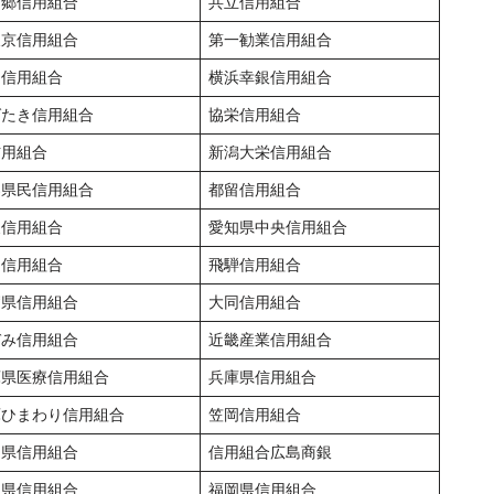
ノ郷信用組合
共立信用組合
東京信用組合
第一勧業信用組合
ナ信用組合
横浜幸銀信用組合
ばたき信用組合
協栄信用組合
信用組合
新潟大栄信用組合
梨県民信用組合
都留信用組合
泉信用組合
愛知県中央信用組合
オ信用組合
飛騨信用組合
賀県信用組合
大同信用組合
ぞみ信用組合
近畿産業信用組合
庫県医療信用組合
兵庫県信用組合
庫ひまわり信用組合
笠岡信用組合
島県信用組合
信用組合広島商銀
川県信用組合
福岡県信用組合