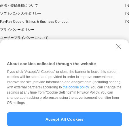
商標・登録商標について
ソフトバンク人権ポリシー
PayPay Code of Ethics & Business Conduct
プライバシーポリシー
ユーザープライバシーについて
ユーザーセキュリティについて
ウェブサイト利用規約
反社会的勢力に対する方針
About cookies collected through the website
勧誘方針
If you click "Accept All Cookies" or close the banner to leave this screen,
cookies will be stored and provided in order to improve convenience,
マネロン等基本方針
improve the site, provide information and analyze data (including sharing
カスタマーハラスメントに関する当社の考え方
with external partners) according to
the cookie policy
. You can change the
settings at any time from "Cookie Settings" in Privacy Policy. You can
change app tracking preferences using the advertisement identifier from
OS settings.
Accept All Cookies
© PayPay Corporation