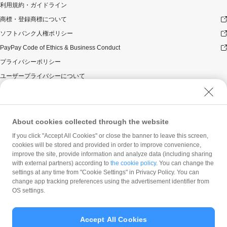
利用規約・ガイドライン
商標・登録商標について
ソフトバンク人権ポリシー
PayPay Code of Ethics & Business Conduct
プライバシーポリシー
ユーザープライバシーについて
ユーザーセキュリティについて
ウェブサイト利用規約
反社会的勢力に対する方針
About cookies collected through the website
勧誘方針
If you click "Accept All Cookies" or close the banner to leave this screen,
cookies will be stored and provided in order to improve convenience,
マネロン等基本方針
improve the site, provide information and analyze data (including sharing
カスタマーハラスメントに関する当社の考え方
with external partners) according to
the cookie policy
. You can change the
settings at any time from "Cookie Settings" in Privacy Policy. You can
change app tracking preferences using the advertisement identifier from
OS settings.
Accept All Cookies