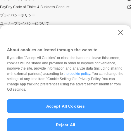
PayPay Code of Ethics & Business Conduct
プライバシーポリシー
ユーザープライバシーについて
ユーザーセキュリティについて
ウェブサイト利用規約
反社会的勢力に対する方針
About cookies collected through the website
勧誘方針
If you click "Accept All Cookies" or close the banner to leave this screen,
cookies will be stored and provided in order to improve convenience,
マネロン等基本方針
improve the site, provide information and analyze data (including sharing
カスタマーハラスメントに関する当社の考え方
with external partners) according to
the cookie policy
. You can change the
settings at any time from "Cookie Settings" in Privacy Policy. You can
change app tracking preferences using the advertisement identifier from
OS settings.
Accept All Cookies
© PayPay Corporation
Reject All