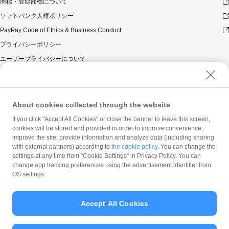
商標・登録商標について
ソフトバンク人権ポリシー
PayPay Code of Ethics & Business Conduct
プライバシーポリシー
ユーザープライバシーについて
ユーザーセキュリティについて
ウェブサイト利用規約
反社会的勢力に対する方針
About cookies collected through the website
勧誘方針
If you click "Accept All Cookies" or close the banner to leave this screen,
cookies will be stored and provided in order to improve convenience,
マネロン等基本方針
improve the site, provide information and analyze data (including sharing
カスタマーハラスメントに関する当社の考え方
with external partners) according to
the cookie policy
. You can change the
settings at any time from "Cookie Settings" in Privacy Policy. You can
change app tracking preferences using the advertisement identifier from
OS settings.
Accept All Cookies
© PayPay Corporation