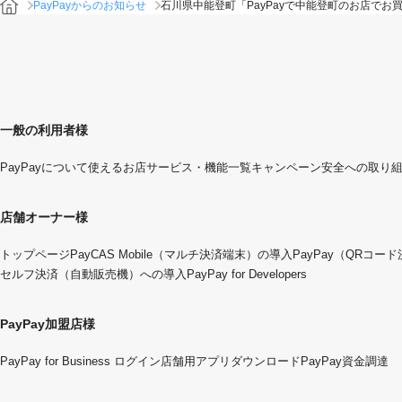
PayPayからのお知らせ
石川県中能登町「PayPayで中能登町のお店で
一般の利用者様
PayPayについて
使えるお店
サービス・機能一覧
キャンペーン
安全への取り
店舗オーナー様
トップページ
PayCAS Mobile（マルチ決済端末）の導入
PayPay（QRコー
セルフ決済（自動販売機）への導入
PayPay for Developers
PayPay加盟店様
PayPay for Business ログイン
店舗用アプリダウンロード
PayPay資金調達