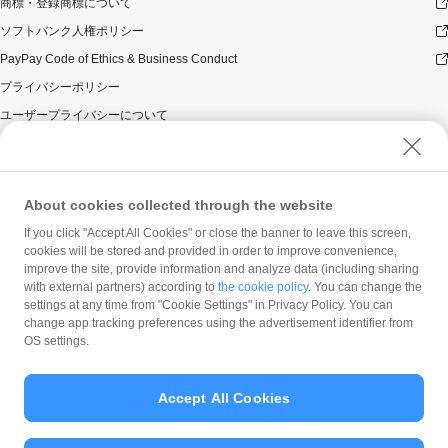
商標・登録商標について
ソフトバンク人権ポリシー
PayPay Code of Ethics & Business Conduct
プライバシーポリシー
ユーザープライバシーについて
ユーザーセキュリティについて
ウェブサイト利用規約
反社会的勢力に対する方針
About cookies collected through the website
勧誘方針
If you click "Accept All Cookies" or close the banner to leave this screen,
cookies will be stored and provided in order to improve convenience,
マネロン等基本方針
improve the site, provide information and analyze data (including sharing
カスタマーハラスメントに関する当社の考え方
with external partners) according to
the cookie policy
. You can change the
settings at any time from "Cookie Settings" in Privacy Policy. You can
change app tracking preferences using the advertisement identifier from
OS settings.
Accept All Cookies
© PayPay Corporation