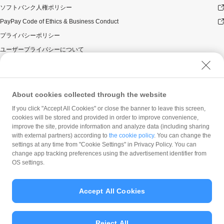
ソフトバンク人権ポリシー
PayPay Code of Ethics & Business Conduct
プライバシーポリシー
ユーザープライバシーについて
ユーザーセキュリティについて
ウェブサイト利用規約
反社会的勢力に対する方針
About cookies collected through the website
勧誘方針
If you click "Accept All Cookies" or close the banner to leave this screen,
cookies will be stored and provided in order to improve convenience,
マネロン等基本方針
improve the site, provide information and analyze data (including sharing
カスタマーハラスメントに関する当社の考え方
with external partners) according to
the cookie policy
. You can change the
settings at any time from "Cookie Settings" in Privacy Policy. You can
change app tracking preferences using the advertisement identifier from
OS settings.
Accept All Cookies
© PayPay Corporation
Reject All