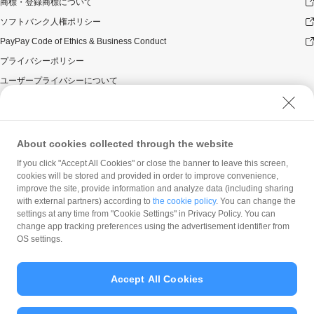
商標・登録商標について
ソフトバンク人権ポリシー
PayPay Code of Ethics & Business Conduct
プライバシーポリシー
ユーザープライバシーについて
ユーザーセキュリティについて
ウェブサイト利用規約
反社会的勢力に対する方針
About cookies collected through the website
勧誘方針
If you click "Accept All Cookies" or close the banner to leave this screen,
cookies will be stored and provided in order to improve convenience,
マネロン等基本方針
improve the site, provide information and analyze data (including sharing
カスタマーハラスメントに関する当社の考え方
with external partners) according to
the cookie policy
. You can change the
settings at any time from "Cookie Settings" in Privacy Policy. You can
change app tracking preferences using the advertisement identifier from
OS settings.
Accept All Cookies
© PayPay Corporation