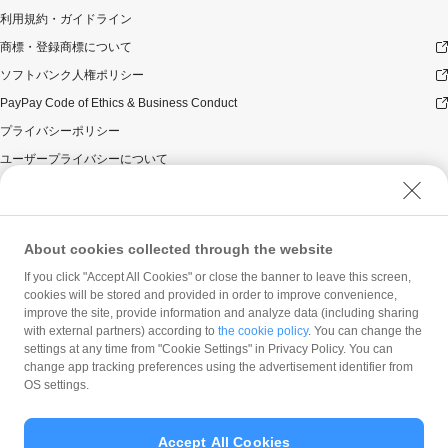
利用規約・ガイドライン
商標・登録商標について
ソフトバンク人権ポリシー
PayPay Code of Ethics & Business Conduct
プライバシーポリシー
ユーザープライバシーについて
ユーザーセキュリティについて
ウェブサイト利用規約
反社会的勢力に対する方針
About cookies collected through the website
勧誘方針
If you click "Accept All Cookies" or close the banner to leave this screen,
cookies will be stored and provided in order to improve convenience,
マネロン等基本方針
improve the site, provide information and analyze data (including sharing
カスタマーハラスメントに関する当社の考え方
with external partners) according to
the cookie policy
. You can change the
settings at any time from "Cookie Settings" in Privacy Policy. You can
change app tracking preferences using the advertisement identifier from
OS settings.
Accept All Cookies