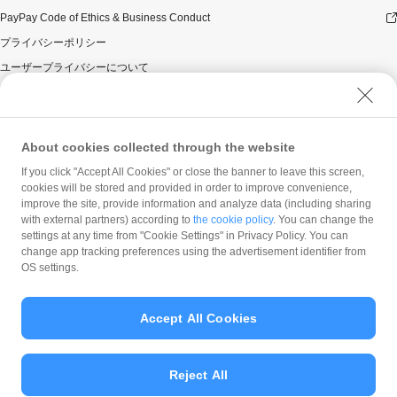
PayPay Code of Ethics & Business Conduct
プライバシーポリシー
ユーザープライバシーについて
ユーザーセキュリティについて
ウェブサイト利用規約
反社会的勢力に対する方針
About cookies collected through the website
勧誘方針
If you click "Accept All Cookies" or close the banner to leave this screen,
cookies will be stored and provided in order to improve convenience,
マネロン等基本方針
improve the site, provide information and analyze data (including sharing
カスタマーハラスメントに関する当社の考え方
with external partners) according to
the cookie policy
. You can change the
settings at any time from "Cookie Settings" in Privacy Policy. You can
change app tracking preferences using the advertisement identifier from
OS settings.
Accept All Cookies
© PayPay Corporation
Reject All