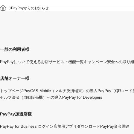
PayPayからのお知らせ
一般の利用者様
PayPayについて
使えるお店
サービス・機能一覧
キャンペーン
安全への取り
店舗オーナー様
トップページ
PayCAS Mobile（マルチ決済端末）の導入
PayPay（QRコー
セルフ決済（自動販売機）への導入
PayPay for Developers
PayPay加盟店様
PayPay for Business ログイン
店舗用アプリダウンロード
PayPay資金調達