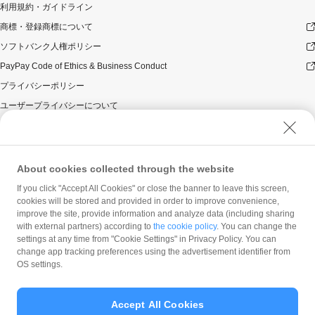
利用規約・ガイドライン
商標・登録商標について
ソフトバンク人権ポリシー
PayPay Code of Ethics & Business Conduct
プライバシーポリシー
ユーザープライバシーについて
ユーザーセキュリティについて
ウェブサイト利用規約
反社会的勢力に対する方針
About cookies collected through the website
勧誘方針
If you click "Accept All Cookies" or close the banner to leave this screen,
cookies will be stored and provided in order to improve convenience,
マネロン等基本方針
improve the site, provide information and analyze data (including sharing
カスタマーハラスメントに関する当社の考え方
with external partners) according to
the cookie policy
. You can change the
settings at any time from "Cookie Settings" in Privacy Policy. You can
change app tracking preferences using the advertisement identifier from
OS settings.
Accept All Cookies