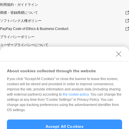
利用規約・ガイドライン
商標・登録商標について
ソフトバンク人権ポリシー
PayPay Code of Ethics & Business Conduct
プライバシーポリシー
ユーザープライバシーについて
ユーザーセキュリティについて
ウェブサイト利用規約
反社会的勢力に対する方針
About cookies collected through the website
勧誘方針
If you click "Accept All Cookies" or close the banner to leave this screen,
cookies will be stored and provided in order to improve convenience,
マネロン等基本方針
improve the site, provide information and analyze data (including sharing
カスタマーハラスメントに関する当社の考え方
with external partners) according to
the cookie policy
. You can change the
settings at any time from "Cookie Settings" in Privacy Policy. You can
change app tracking preferences using the advertisement identifier from
OS settings.
Accept All Cookies