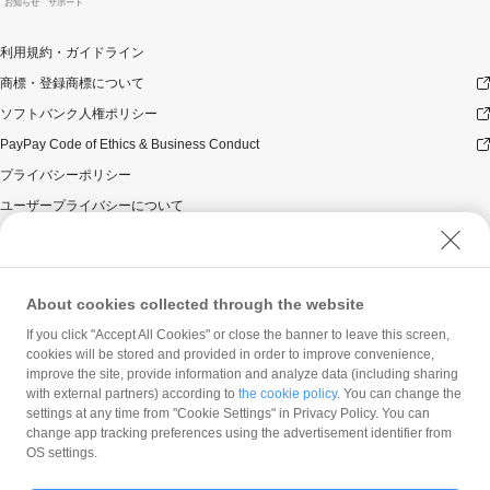
お知らせ
サポート
利用規約・ガイドライン
商標・登録商標について
ソフトバンク人権ポリシー
PayPay Code of Ethics & Business Conduct
プライバシーポリシー
ユーザープライバシーについて
ユーザーセキュリティについて
ウェブサイト利用規約
反社会的勢力に対する方針
About cookies collected through the website
勧誘方針
If you click "Accept All Cookies" or close the banner to leave this screen,
cookies will be stored and provided in order to improve convenience,
マネロン等基本方針
improve the site, provide information and analyze data (including sharing
カスタマーハラスメントに関する当社の考え方
with external partners) according to
the cookie policy
. You can change the
settings at any time from "Cookie Settings" in Privacy Policy. You can
change app tracking preferences using the advertisement identifier from
OS settings.