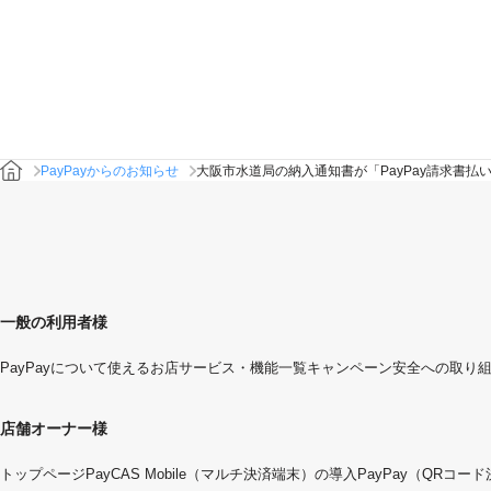
PayPayからのお知らせ
大阪市水道局の納入通知書が「PayPay請求書払
一般の利用者様
PayPayについて
使えるお店
サービス・機能一覧
キャンペーン
安全への取り
店舗オーナー様
トップページ
PayCAS Mobile（マルチ決済端末）の導入
PayPay（QRコー