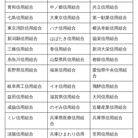
青和信用組合
中ノ郷信用組合
共立信用組合
七島信用組合
大東京信用組合
第一勧業信用組合
東京消防信用組合
ハナ信用組合
横浜幸銀信用組合
新潟縣信用組合
はばたき信用組合
協栄信用組合
三條信用組合
巻信用組合
新潟大栄信用組合
糸魚川信用組合
山梨県民信用組合
都留信用組合
長野県信用組合
福泉信用組合
愛知県中央信用組
合
岐阜商工信用組合
イオ信用組合
飛騨信用組合
益田信用組合
滋賀県信用組合
大同信用組合
成協信用組合
のぞみ信用組合
近畿産業信用組合
ミレ信用組合
兵庫県医療信用組
兵庫県信用組合
合
淡陽信用組合
兵庫ひまわり信用
笠岡信用組合