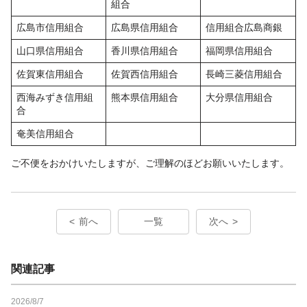
組合
広島市信用組合
広島県信用組合
信用組合広島商銀
山口県信用組合
香川県信用組合
福岡県信用組合
佐賀東信用組合
佐賀西信用組合
長崎三菱信用組合
西海みずき信用組
熊本県信用組合
大分県信用組合
合
奄美信用組合
ご不便をおかけいたしますが、ご理解のほどお願いいたします。
前へ
一覧
次へ
関連記事
2026/8/7