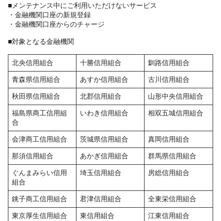
■メンテナンス中にご利用いただけないサービス
・金融機関口座の新規登録
・金融機関口座からのチャージ
■対象となる金融機関
北央信用組合
十勝信用組合
釧路信用組合
青森県信用組合
あすか信用組合
古川信用組合
秋田県信用組合
北郡信用組合
山形中央信用組合
福島県商工信用組
いわき信用組合
相双五城信用組合
合
会津商工信用組合
茨城県信用組合
真岡信用組合
那須信用組合
あかぎ信用組合
群馬県信用組合
ぐんまみらい信用
埼玉信用組合
房総信用組合
組合
銚子商工信用組合
君津信用組合
全東栄信用組合
東京厚生信用組合
東信用組合
江東信用組合