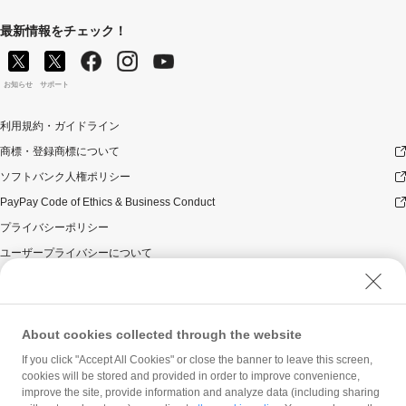
最新情報をチェック！
お知らせ
サポート
利用規約・ガイドライン
商標・登録商標について
ソフトバンク人権ポリシー
PayPay Code of Ethics & Business Conduct
プライバシーポリシー
ユーザープライバシーについて
ユーザーセキュリティについて
ウェブサイト利用規約
反社会的勢力に対する方針
About cookies collected through the website
勧誘方針
If you click "Accept All Cookies" or close the banner to leave this screen,
cookies will be stored and provided in order to improve convenience,
マネロン等基本方針
improve the site, provide information and analyze data (including sharing
カスタマーハラスメントに関する当社の考え方