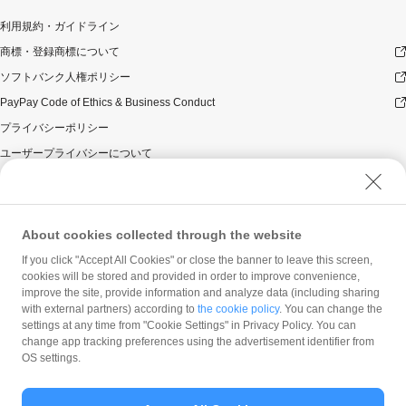
利用規約・ガイドライン
商標・登録商標について
ソフトバンク人権ポリシー
PayPay Code of Ethics & Business Conduct
プライバシーポリシー
ユーザープライバシーについて
ユーザーセキュリティについて
ウェブサイト利用規約
反社会的勢力に対する方針
About cookies collected through the website
勧誘方針
If you click "Accept All Cookies" or close the banner to leave this screen,
cookies will be stored and provided in order to improve convenience,
マネロン等基本方針
improve the site, provide information and analyze data (including sharing
カスタマーハラスメントに関する当社の考え方
with external partners) according to
the cookie policy
. You can change the
settings at any time from "Cookie Settings" in Privacy Policy. You can
change app tracking preferences using the advertisement identifier from
OS settings.