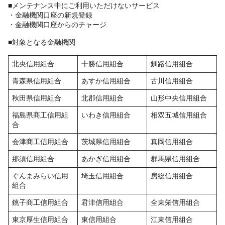
■メンテナンス中にご利用いただけないサービス
・金融機関口座の新規登録
・金融機関口座からのチャージ
■対象となる金融機関
北央信用組合
十勝信用組合
釧路信用組合
青森県信用組合
あすか信用組合
古川信用組合
秋田県信用組合
北郡信用組合
山形中央信用組合
福島県商工信用組
いわき信用組合
相双五城信用組合
合
会津商工信用組合
茨城県信用組合
真岡信用組合
那須信用組合
あかぎ信用組合
群馬県信用組合
ぐんまみらい信用
埼玉信用組合
房総信用組合
組合
銚子商工信用組合
君津信用組合
全東栄信用組合
東京厚生信用組合
東信用組合
江東信用組合