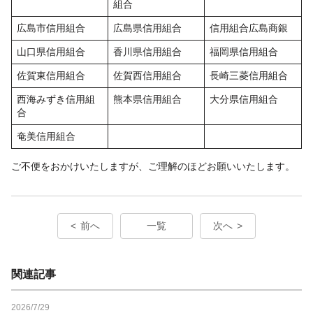
組合
広島市信用組合
広島県信用組合
信用組合広島商銀
山口県信用組合
香川県信用組合
福岡県信用組合
佐賀東信用組合
佐賀西信用組合
長崎三菱信用組合
西海みずき信用組
熊本県信用組合
大分県信用組合
合
奄美信用組合
ご不便をおかけいたしますが、ご理解のほどお願いいたします。
前へ
一覧
次へ
関連記事
2026/7/29