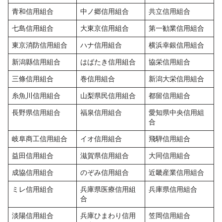
青和信用組合
中ノ郷信用組合
共立信用組合
七島信用組合
大東京信用組合
第一勧業信用組合
東京消防信用組合
ハナ信用組合
横浜幸銀信用組合
新潟縣信用組合
はばたき信用組合
協栄信用組合
三條信用組合
巻信用組合
新潟大栄信用組合
糸魚川信用組合
山梨県民信用組合
都留信用組合
長野県信用組合
福泉信用組合
愛知県中央信用組
合
岐阜商工信用組合
イオ信用組合
飛騨信用組合
益田信用組合
滋賀県信用組合
大同信用組合
成協信用組合
のぞみ信用組合
近畿産業信用組合
ミレ信用組合
兵庫県医療信用組
兵庫県信用組合
合
淡陽信用組合
兵庫ひまわり信用
笠岡信用組合