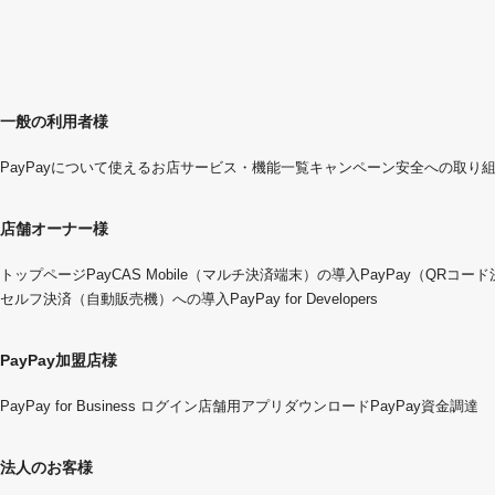
一般の利用者様
PayPayについて
使えるお店
サービス・機能一覧
キャンペーン
安全への取り
店舗オーナー様
トップページ
PayCAS Mobile（マルチ決済端末）の導入
PayPay（QRコー
セルフ決済（自動販売機）への導入
PayPay for Developers
PayPay加盟店様
PayPay for Business ログイン
店舗用アプリダウンロード
PayPay資金調達
法人のお客様