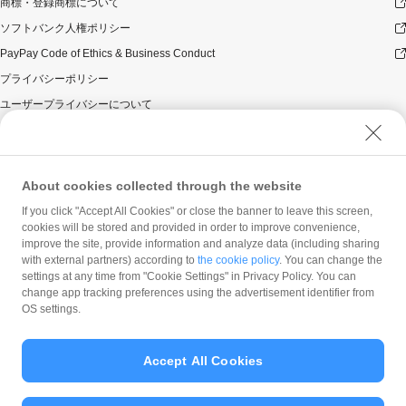
商標・登録商標について
ソフトバンク人権ポリシー
PayPay Code of Ethics & Business Conduct
プライバシーポリシー
ユーザープライバシーについて
ユーザーセキュリティについて
ウェブサイト利用規約
反社会的勢力に対する方針
About cookies collected through the website
勧誘方針
If you click "Accept All Cookies" or close the banner to leave this screen,
cookies will be stored and provided in order to improve convenience,
マネロン等基本方針
improve the site, provide information and analyze data (including sharing
カスタマーハラスメントに関する当社の考え方
with external partners) according to
the cookie policy
. You can change the
settings at any time from "Cookie Settings" in Privacy Policy. You can
change app tracking preferences using the advertisement identifier from
OS settings.
Accept All Cookies
© PayPay Corporation