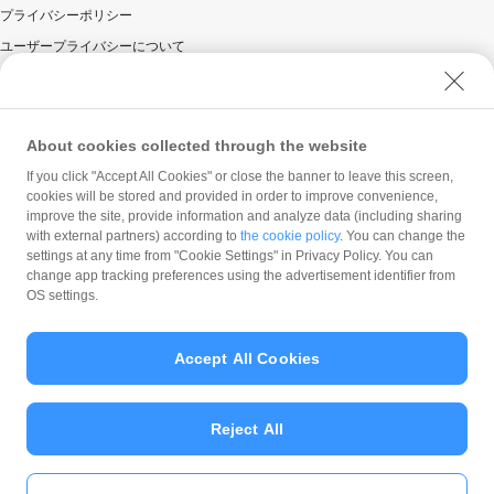
プライバシーポリシー
ユーザープライバシーについて
ユーザーセキュリティについて
ウェブサイト利用規約
反社会的勢力に対する方針
About cookies collected through the website
勧誘方針
If you click "Accept All Cookies" or close the banner to leave this screen,
cookies will be stored and provided in order to improve convenience,
マネロン等基本方針
improve the site, provide information and analyze data (including sharing
カスタマーハラスメントに関する当社の考え方
with external partners) according to
the cookie policy
. You can change the
settings at any time from "Cookie Settings" in Privacy Policy. You can
change app tracking preferences using the advertisement identifier from
OS settings.
Accept All Cookies
© PayPay Corporation
Reject All