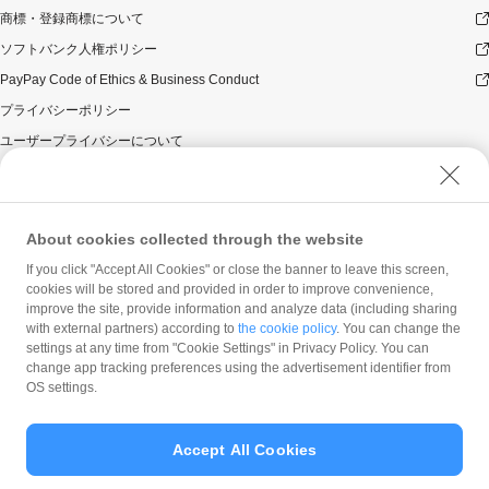
商標・登録商標について
ソフトバンク人権ポリシー
PayPay Code of Ethics & Business Conduct
プライバシーポリシー
ユーザープライバシーについて
ユーザーセキュリティについて
ウェブサイト利用規約
反社会的勢力に対する方針
About cookies collected through the website
勧誘方針
If you click "Accept All Cookies" or close the banner to leave this screen,
cookies will be stored and provided in order to improve convenience,
マネロン等基本方針
improve the site, provide information and analyze data (including sharing
カスタマーハラスメントに関する当社の考え方
with external partners) according to
the cookie policy
. You can change the
settings at any time from "Cookie Settings" in Privacy Policy. You can
change app tracking preferences using the advertisement identifier from
OS settings.
Accept All Cookies
© PayPay Corporation