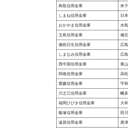
鳥取信用金庫
米
しまね信用金庫
日
おかやま信用金庫
水
玉島信用金庫
備
備前日生信用金庫
広
しまなみ信用金庫
広
西中国信用金庫
東
阿南信用金庫
高
愛媛信用金庫
宇
川之江信用金庫
幡
福岡ひびき信用金庫
大
飯塚信用金庫
田
遠賀信用金庫
唐