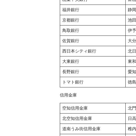
福井銀行
静
京都銀行
池
鳥取銀行
伊
佐賀銀行
大
西日本シティ銀行
北
大東銀行
東
長野銀行
愛
トマト銀行
徳
信用金庫
空知信用金庫
北
北空知信用金庫
日
道南うみ街信用金庫
稚