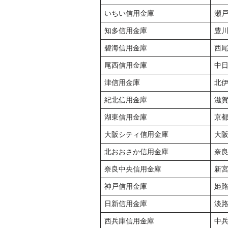
いちい信用金庫
瀬
知多信用金庫
豊
碧海信用金庫
西
尾西信用金庫
中
津信用金庫
北
紀北信用金庫
滋
湖東信用金庫
京
大阪シティ信用金庫
大
北おおさか信用金庫
奈
奈良中央信用金庫
新
神戸信用金庫
姫
日新信用金庫
淡
西兵庫信用金庫
中