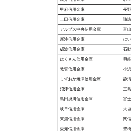
甲府信用金庫
長
上田信用金庫
諏
アルプス中央信用金庫
富
新湊信用金庫
に
砺波信用金庫
石
はくさん信用金庫
興
敦賀信用金庫
小
しずおか焼津信用金庫
静
沼津信用金庫
三
島田掛川信用金庫
富
岐阜信用金庫
大
東濃信用金庫
関
愛知信用金庫
豊