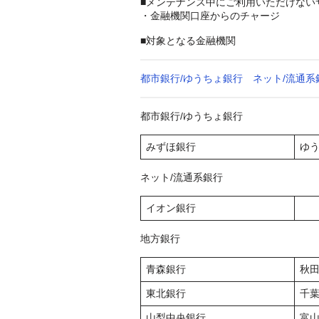
■メンテナンス中にご利用いただけない
・金融機関口座からのチャージ
■対象となる金融機関
都市銀行/ゆうちょ銀行
ネット/流通系
都市銀行/ゆうちょ銀行
みずほ銀行
ゆ
ネット/流通系銀行
イオン銀行
地方銀行
青森銀行
秋
東北銀行
千
山梨中央銀行
富