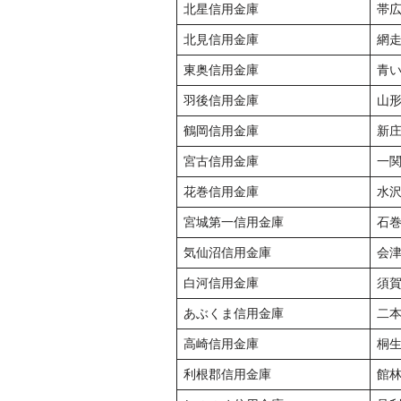
北星信用金庫
帯
北見信用金庫
網
東奥信用金庫
青
羽後信用金庫
山
鶴岡信用金庫
新
宮古信用金庫
一
花巻信用金庫
水
宮城第一信用金庫
石
気仙沼信用金庫
会
白河信用金庫
須
あぶくま信用金庫
二
高崎信用金庫
桐
利根郡信用金庫
館