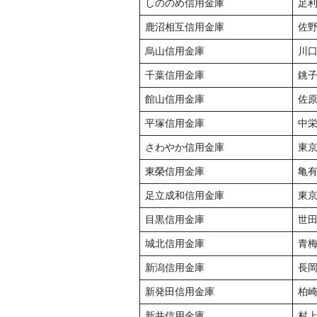
しののめ信用金庫
足
鹿沼相互信用金庫
佐
烏山信用金庫
川
千葉信用金庫
銚
館山信用金庫
佐
平塚信用金庫
中
さわやか信用金庫
東
東榮信用金庫
亀
足立成和信用金庫
東
目黒信用金庫
世
城北信用金庫
青
新潟信用金庫
長
新発田信用金庫
柏
新井信用金庫
村