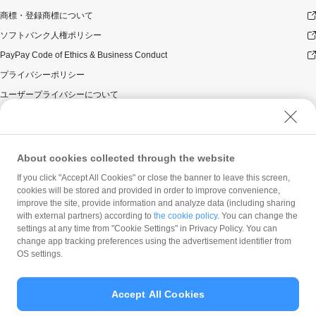
商標・登録商標について
ソフトバンク人権ポリシー
PayPay Code of Ethics & Business Conduct
プライバシーポリシー
ユーザープライバシーについて
ユーザーセキュリティについて
ウェブサイト利用規約
反社会的勢力に対する方針
About cookies collected through the website
勧誘方針
If you click "Accept All Cookies" or close the banner to leave this screen,
cookies will be stored and provided in order to improve convenience,
マネロン等基本方針
improve the site, provide information and analyze data (including sharing
カスタマーハラスメントに関する当社の考え方
with external partners) according to
the cookie policy
. You can change the
settings at any time from "Cookie Settings" in Privacy Policy. You can
change app tracking preferences using the advertisement identifier from
OS settings.
Accept All Cookies
© PayPay Corporation