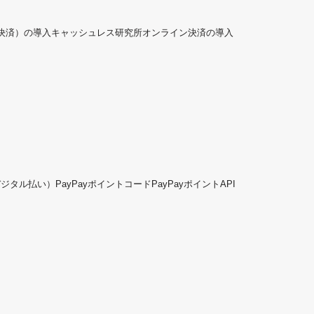
ド決済）の導入
キャッシュレス研究所
オンライン決済の導入
デジタル払い）
PayPayポイントコード
PayPayポイントAPI