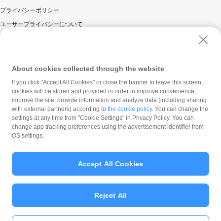
プライバシーポリシー
ユーザープライバシーについて
ユーザーセキュリティについて
ウェブサイト利用規約
反社会的勢力に対する方針
About cookies collected through the website
勧誘方針
If you click "Accept All Cookies" or close the banner to leave this screen,
cookies will be stored and provided in order to improve convenience,
マネロン等基本方針
improve the site, provide information and analyze data (including sharing
カスタマーハラスメントに関する当社の考え方
with external partners) according to
the cookie policy
. You can change the
settings at any time from "Cookie Settings" in Privacy Policy. You can
change app tracking preferences using the advertisement identifier from
OS settings.
Accept All Cookies
© PayPay Corporation
Reject All