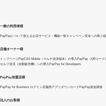
一般の利用者様
PayPayについて
使えるお店
サービス・機能一覧
キャンペーン
安全への取り
店舗オーナー様
トップページ
PayCAS Mobile（マルチ決済端末）の導入
PayPay（QRコー
セルフ決済（自動販売機）への導入
PayPay for Developers
PayPay加盟店様
PayPay for Business ログイン
店舗用アプリダウンロード
PayPay資金調達
法人のお客様