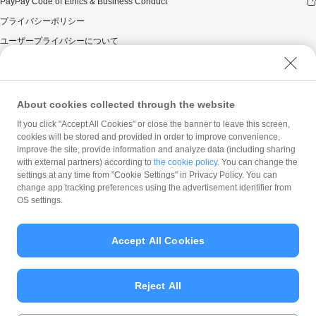
PayPay Code of Ethics & Business Conduct
プライバシーポリシー
ユーザープライバシーについて
ユーザーセキュリティについて
ウェブサイト利用規約
反社会的勢力に対する方針
About cookies collected through the website
勧誘方針
If you click "Accept All Cookies" or close the banner to leave this screen,
cookies will be stored and provided in order to improve convenience,
マネロン等基本方針
improve the site, provide information and analyze data (including sharing
カスタマーハラスメントに関する当社の考え方
with external partners) according to
the cookie policy
. You can change the
settings at any time from "Cookie Settings" in Privacy Policy. You can
change app tracking preferences using the advertisement identifier from
OS settings.
Accept All Cookies
© PayPay Corporation
Reject All