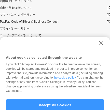
利用規約・ガイドライン
商標・登録商標について
ソフトバンク人権ポリシー
PayPay Code of Ethics & Business Conduct
プライバシーポリシー
ユーザープライバシーについて
ユーザーセキュリティについて
ウェブサイト利用規約
反社会的勢力に対する方針
About cookies collected through the website
勧誘方針
If you click "Accept All Cookies" or close the banner to leave this screen,
cookies will be stored and provided in order to improve convenience,
マネロン等基本方針
improve the site, provide information and analyze data (including sharing
カスタマーハラスメントに関する当社の考え方
with external partners) according to
the cookie policy
. You can change the
settings at any time from "Cookie Settings" in Privacy Policy. You can
change app tracking preferences using the advertisement identifier from
OS settings.
Accept All Cookies