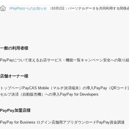
PayPayからのお知らせ
10月2日：パーソナルデータを共同利用する関係
一般の利用者様
PayPayについて
使えるお店
サービス・機能一覧
キャンペーン
安全への取り
店舗オーナー様
トップページ
PayCAS Mobile（マルチ決済端末）の導入
PayPay（QRコー
セルフ決済（自動販売機）への導入
PayPay for Developers
PayPay加盟店様
PayPay for Business ログイン
店舗用アプリダウンロード
PayPay資金調達