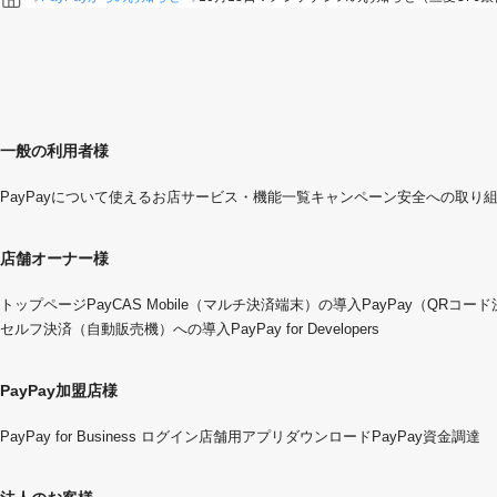
一般の利用者様
PayPayについて
使えるお店
サービス・機能一覧
キャンペーン
安全への取り
店舗オーナー様
トップページ
PayCAS Mobile（マルチ決済端末）の導入
PayPay（QRコー
セルフ決済（自動販売機）への導入
PayPay for Developers
PayPay加盟店様
PayPay for Business ログイン
店舗用アプリダウンロード
PayPay資金調達