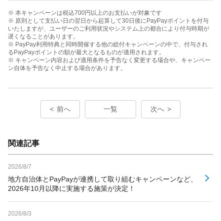
※ 本キャンペーンは税込700円以上のお支払いが対象です
※ 原則として支払い日の翌日から起算して30日後にPayPayポイントを付与
いたしますが、ユーザーのご利用状況やシステム上の都合により付与時期が
遅くなることがあります。
※ PayPay利用特典と同時開催する他の総付キャンペーンの中で、付与され
るPayPayポイントの額が最大となるものが適用されます。
※ キャンペーン内容および適用条件を予告なく変更する場合や、キャンペー
ン自体を予告なく中止する場合があります。
前へ
一覧
次へ
関連記事
2026/8/7
地方自治体とPayPayが連携して取り組むキャンペーンなど、
2026年10月以降に実施する施策が決定！
2026/8/3