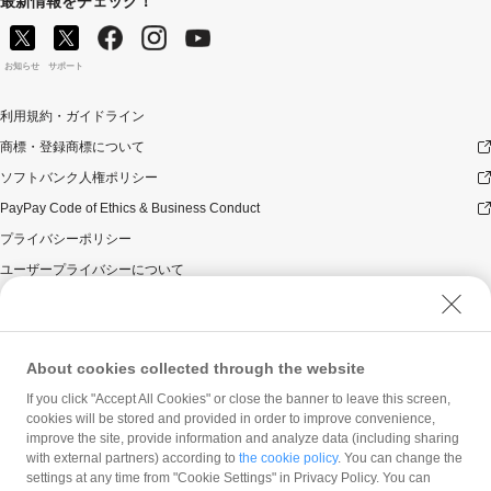
最新情報をチェック！
お知らせ
サポート
利用規約・ガイドライン
商標・登録商標について
ソフトバンク人権ポリシー
PayPay Code of Ethics & Business Conduct
プライバシーポリシー
ユーザープライバシーについて
ユーザーセキュリティについて
ウェブサイト利用規約
反社会的勢力に対する方針
About cookies collected through the website
勧誘方針
If you click "Accept All Cookies" or close the banner to leave this screen,
cookies will be stored and provided in order to improve convenience,
マネロン等基本方針
improve the site, provide information and analyze data (including sharing
カスタマーハラスメントに関する当社の考え方
with external partners) according to
the cookie policy
. You can change the
settings at any time from "Cookie Settings" in Privacy Policy. You can