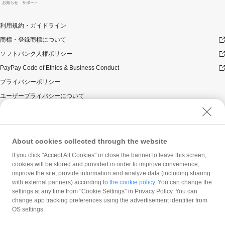
お知らせ
サポート
利用規約・ガイドライン
商標・登録商標について
ソフトバンク人権ポリシー
PayPay Code of Ethics & Business Conduct
プライバシーポリシー
ユーザープライバシーについて
ユーザーセキュリティについて
ウェブサイト利用規約
反社会的勢力に対する方針
About cookies collected through the website
勧誘方針
If you click "Accept All Cookies" or close the banner to leave this screen,
cookies will be stored and provided in order to improve convenience,
マネロン等基本方針
improve the site, provide information and analyze data (including sharing
カスタマーハラスメントに関する当社の考え方
with external partners) according to
the cookie policy
. You can change the
settings at any time from "Cookie Settings" in Privacy Policy. You can
change app tracking preferences using the advertisement identifier from
OS settings.