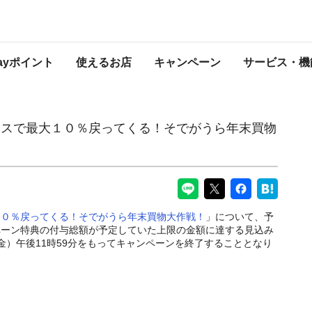
ってくる！そでがうら年末買物大作戦！」の終了について
PayPayからのお知らせ
Payポイント
使えるお店
キャンペーン
サービス・機
レスで最大１０％戻ってくる！そでがうら年末買物
１０％戻ってくる！そでがうら年末買物大作戦！
」について、予
ペーン特典の付与総額が予定していた上限の金額に達する見込み
日（金）午後11時59分をもってキャンペーンを終了することとなり
。