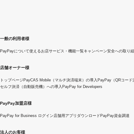
一般の利用者様
PayPayについて
使えるお店
サービス・機能一覧
キャンペーン
安全への取り
店舗オーナー様
トップページ
PayCAS Mobile（マルチ決済端末）の導入
PayPay（QRコー
セルフ決済（自動販売機）への導入
PayPay for Developers
PayPay加盟店様
PayPay for Business ログイン
店舗用アプリダウンロード
PayPay資金調達
法人のお客様