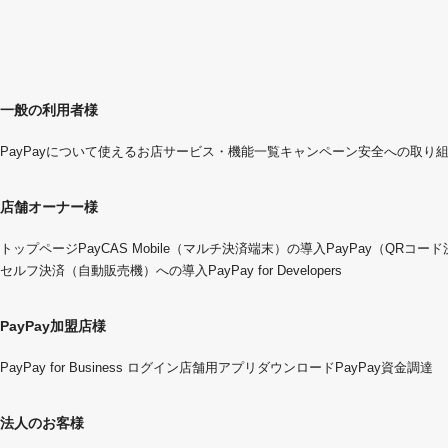
一般の利用者様
PayPayについて
使えるお店
サービス・機能一覧
キャンペーン
安全への取り
店舗オーナー様
トップページ
PayCAS Mobile（マルチ決済端末）の導入
PayPay（QRコー
セルフ決済（自動販売機）への導入
PayPay for Developers
PayPay加盟店様
PayPay for Business ログイン
店舗用アプリダウンロード
PayPay資金調達
法人のお客様