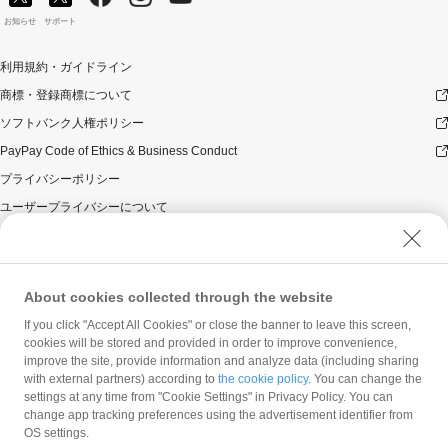
お知らせ
サポート
利用規約・ガイドライン
商標・登録商標について
ソフトバンク人権ポリシー
PayPay Code of Ethics & Business Conduct
プライバシーポリシー
ユーザープライバシーについて
ユーザーセキュリティについて
ウェブサイト利用規約
反社会的勢力に対する方針
About cookies collected through the website
勧誘方針
If you click "Accept All Cookies" or close the banner to leave this screen,
cookies will be stored and provided in order to improve convenience,
マネロン等基本方針
improve the site, provide information and analyze data (including sharing
カスタマーハラスメントに関する当社の考え方
with external partners) according to
the cookie policy
. You can change the
settings at any time from "Cookie Settings" in Privacy Policy. You can
change app tracking preferences using the advertisement identifier from
OS settings.