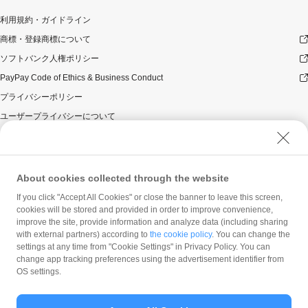
利用規約・ガイドライン
商標・登録商標について
ソフトバンク人権ポリシー
PayPay Code of Ethics & Business Conduct
プライバシーポリシー
ユーザープライバシーについて
ユーザーセキュリティについて
ウェブサイト利用規約
反社会的勢力に対する方針
About cookies collected through the website
勧誘方針
If you click "Accept All Cookies" or close the banner to leave this screen,
cookies will be stored and provided in order to improve convenience,
マネロン等基本方針
improve the site, provide information and analyze data (including sharing
カスタマーハラスメントに関する当社の考え方
with external partners) according to
the cookie policy
. You can change the
settings at any time from "Cookie Settings" in Privacy Policy. You can
change app tracking preferences using the advertisement identifier from
OS settings.