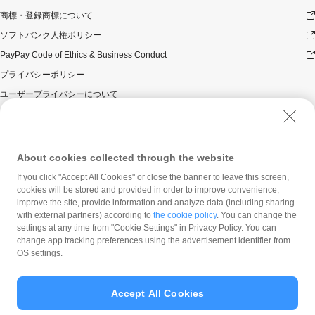
商標・登録商標について
ソフトバンク人権ポリシー
PayPay Code of Ethics & Business Conduct
プライバシーポリシー
ユーザープライバシーについて
ユーザーセキュリティについて
ウェブサイト利用規約
反社会的勢力に対する方針
About cookies collected through the website
勧誘方針
If you click "Accept All Cookies" or close the banner to leave this screen,
cookies will be stored and provided in order to improve convenience,
マネロン等基本方針
improve the site, provide information and analyze data (including sharing
カスタマーハラスメントに関する当社の考え方
with external partners) according to
the cookie policy
. You can change the
settings at any time from "Cookie Settings" in Privacy Policy. You can
change app tracking preferences using the advertisement identifier from
OS settings.
Accept All Cookies
© PayPay Corporation