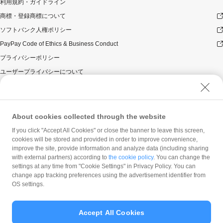
利用規約・ガイドライン
商標・登録商標について
ソフトバンク人権ポリシー
PayPay Code of Ethics & Business Conduct
プライバシーポリシー
ユーザープライバシーについて
ユーザーセキュリティについて
ウェブサイト利用規約
反社会的勢力に対する方針
About cookies collected through the website
勧誘方針
If you click "Accept All Cookies" or close the banner to leave this screen,
cookies will be stored and provided in order to improve convenience,
マネロン等基本方針
improve the site, provide information and analyze data (including sharing
カスタマーハラスメントに関する当社の考え方
with external partners) according to
the cookie policy
. You can change the
settings at any time from "Cookie Settings" in Privacy Policy. You can
change app tracking preferences using the advertisement identifier from
OS settings.
Accept All Cookies