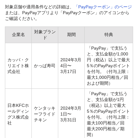
対象店舗や適用条件などの詳細は、
「PayPayクーポン」のページ
または、PayPayアプリより「PayPayクーポン」のアイコンから
ご確認ください。
対象ブラン
企業名
期間
特典
ド
「PayPay」で支払う
と、支払金額が1,000
カッパ・ク
2024年3月
円（税込）以上で最大
リエイト株
かっぱ寿司
4日〜
5％のPayPayポイント
式会社
3月17日
を付与。（付与上限：
最大1,000円相当／回
および期間）
「PayPay」で支払う
と、支払金額が1円
日本KFCホ
（税込）以上で最大
ケンタッキ
2024年3月
ールディン
5％のPayPayポイント
ーフライド
1日〜
グス株式会
を付与。（付与上限：
チキン
3月31日
社
最大100円相当／回
最大200円相当／期
間）