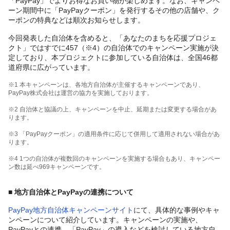
「PayPay」でよりお得なお買い物が楽しめます。なお、キャンペ
ーン期間中に「PayPayクーポン」を発行するその他の店舗や、ク
ーポンの特典などは順次お知らせします。
今回発表した自治体を含めると、「あなたのまちを応援プロジェ
クト」ではすでに457（※4）の自治体でのキャンペーン実施が決
定しており、本プロジェクトに参加している自治体は、全国46都
道府県に広がっています。
※1 本キャンペーンは、各地方自治体が主催するキャンペーンであり、
PayPay株式会社は運営の協力を実施しております。
※2 自治体と協議の上、キャンペーンを中止、延期または変更する場合があ
ります。
※3 「PayPayクーポン」の適用条件に応じて併用して適用されない場合があ
ります。
※4 1つの自治体が複数回のキャンペーンを実施する場合もあり、キャンペー
ン数は延べ969キャンペーンです。
■ 地方自治体とPayPayの連携について
PayPay地方自治体キャンペーンサイト
にて、具体的な事例やキャ
ンペーンについて紹介しています。キャンペーンの実施や、
PayPayとの連携、「PayPay」の導入などを検討している地方自