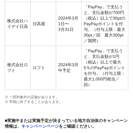
「PayPay」で支払う
と、支払金額が700円
2024年3月
（税込）以上で30ptの
株式会社ハ
日高屋
1日〜
PayPayポイントを付
イデイ日高
3月31日
与。（付与上限：最大
30pt／回 最大300pt
／期間）
「PayPay」で支払う
と、支払金額が1円
（税込）以上で最大
株式会社ロ
2024年3月
ロフト
5％のPayPayポイント
フト
中予定
を付与。（付与上限：
最大1,000円相当／
回）
※ 一部対象外の店舗があります。
※ 早期に終了することがあります。
■実施中または実施予定が決まっている地方自治体のキャンペーン
情報は、
キャンペーンページ
をご確認ください。