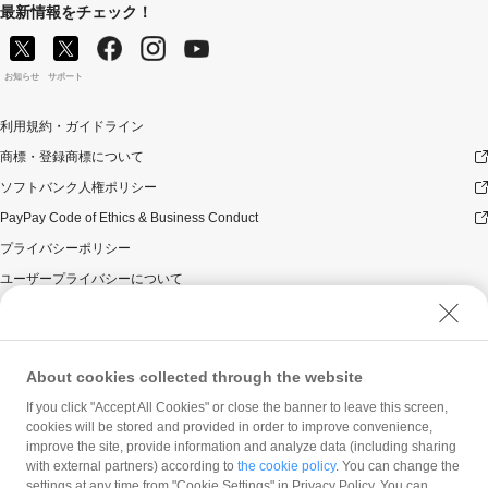
最新情報をチェック！
お知らせ
サポート
利用規約・ガイドライン
商標・登録商標について
ソフトバンク人権ポリシー
PayPay Code of Ethics & Business Conduct
プライバシーポリシー
ユーザープライバシーについて
ユーザーセキュリティについて
ウェブサイト利用規約
反社会的勢力に対する方針
About cookies collected through the website
勧誘方針
If you click "Accept All Cookies" or close the banner to leave this screen,
cookies will be stored and provided in order to improve convenience,
マネロン等基本方針
improve the site, provide information and analyze data (including sharing
カスタマーハラスメントに関する当社の考え方
with external partners) according to
the cookie policy
. You can change the
settings at any time from "Cookie Settings" in Privacy Policy. You can