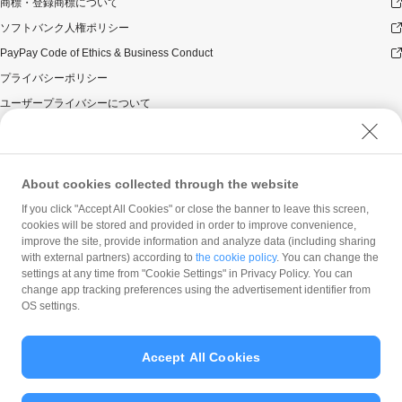
商標・登録商標について
ソフトバンク人権ポリシー
PayPay Code of Ethics & Business Conduct
プライバシーポリシー
ユーザープライバシーについて
ユーザーセキュリティについて
ウェブサイト利用規約
反社会的勢力に対する方針
About cookies collected through the website
勧誘方針
If you click "Accept All Cookies" or close the banner to leave this screen,
cookies will be stored and provided in order to improve convenience,
マネロン等基本方針
improve the site, provide information and analyze data (including sharing
カスタマーハラスメントに関する当社の考え方
with external partners) according to
the cookie policy
. You can change the
settings at any time from "Cookie Settings" in Privacy Policy. You can
change app tracking preferences using the advertisement identifier from
OS settings.
Accept All Cookies
© PayPay Corporation