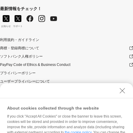
最新情報をチェック！
お知らせ
サポート
利用規約・ガイドライン
商標・登録商標について
ソフトバンク人権ポリシー
PayPay Code of Ethics & Business Conduct
プライバシーポリシー
ユーザープライバシーについて
ユーザーセキュリティについて
ウェブサイト利用規約
反社会的勢力に対する方針
About cookies collected through the website
勧誘方針
If you click "Accept All Cookies" or close the banner to leave this screen,
cookies will be stored and provided in order to improve convenience,
マネロン等基本方針
improve the site, provide information and analyze data (including sharing
カスタマーハラスメントに関する当社の考え方
with external partners) according to
the cookie policy
. You can change the