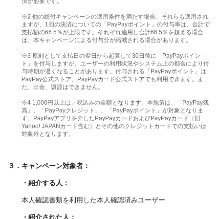
済が必要です。
※2 他の総付キャンペーンの適用条件を満たす場合、それらも適用され
ますが、1回の決済についての「PayPayポイント」の付与率は、合計で
支払額の66.5％が上限です。それぞれ適用し合計66.5％を超える場合
は、本キャンペーンによる付与分が縮減される場合があります。
※3 原則として支払日の翌日から起算して30日後に「PayPayポイン
ト」を付与しますが、ユーザーの利用状況やシステム上の都合により付
与時期が遅くなることがあります。付与される「PayPayポイント」は
PayPay公式ストア、PayPayカード公式ストアでも利用できます。ま
た、出金、譲渡はできません。
※4 1,000円以上は、税込みの金額となります。本施策は、「PayPay残
高」、「PayPayクレジット」、「PayPayポイント」が対象となりま
す。PayPayアプリを介したPayPayカードおよびPayPayカード（旧
Yahoo! JAPANカード含む）とその他のクレジットカードでの支払いは
対象外となります。
３．キャンペーン対象者：
・紹介する人：
本人確認書類を利用した本人確認済みユーザー
・紹介された人：