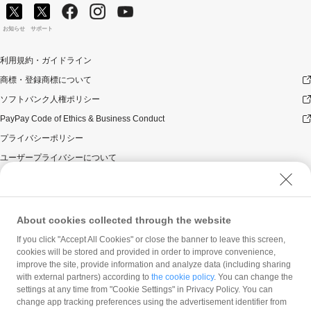
お知らせ
サポート
利用規約・ガイドライン
商標・登録商標について
ソフトバンク人権ポリシー
PayPay Code of Ethics & Business Conduct
プライバシーポリシー
ユーザープライバシーについて
ユーザーセキュリティについて
ウェブサイト利用規約
反社会的勢力に対する方針
About cookies collected through the website
勧誘方針
If you click "Accept All Cookies" or close the banner to leave this screen,
cookies will be stored and provided in order to improve convenience,
マネロン等基本方針
improve the site, provide information and analyze data (including sharing
カスタマーハラスメントに関する当社の考え方
with external partners) according to
the cookie policy
. You can change the
settings at any time from "Cookie Settings" in Privacy Policy. You can
change app tracking preferences using the advertisement identifier from