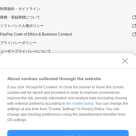
利用規約・ガイドライン
商標・登録商標について
ソフトバンク人権ポリシー
PayPay Code of Ethics & Business Conduct
プライバシーポリシー
ユーザープライバシーについて
ユーザーセキュリティについて
ウェブサイト利用規約
反社会的勢力に対する方針
About cookies collected through the website
勧誘方針
If you click "Accept All Cookies" or close the banner to leave this screen,
cookies will be stored and provided in order to improve convenience,
マネロン等基本方針
improve the site, provide information and analyze data (including sharing
カスタマーハラスメントに関する当社の考え方
with external partners) according to
the cookie policy
. You can change the
settings at any time from "Cookie Settings" in Privacy Policy. You can
change app tracking preferences using the advertisement identifier from
OS settings.