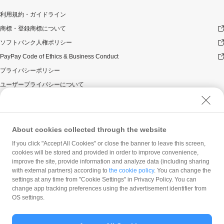
利用規約・ガイドライン
商標・登録商標について
ソフトバンク人権ポリシー
PayPay Code of Ethics & Business Conduct
プライバシーポリシー
ユーザープライバシーについて
ユーザーセキュリティについて
ウェブサイト利用規約
反社会的勢力に対する方針
About cookies collected through the website
勧誘方針
If you click "Accept All Cookies" or close the banner to leave this screen,
cookies will be stored and provided in order to improve convenience,
マネロン等基本方針
improve the site, provide information and analyze data (including sharing
カスタマーハラスメントに関する当社の考え方
with external partners) according to
the cookie policy
. You can change the
settings at any time from "Cookie Settings" in Privacy Policy. You can
change app tracking preferences using the advertisement identifier from
OS settings.