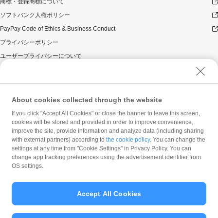
商標・登録商標について
ソフトバンク人権ポリシー
PayPay Code of Ethics & Business Conduct
プライバシーポリシー
ユーザープライバシーについて
ユーザーセキュリティについて
ウェブサイト利用規約
反社会的勢力に対する方針
About cookies collected through the website
勧誘方針
If you click "Accept All Cookies" or close the banner to leave this screen,
cookies will be stored and provided in order to improve convenience,
マネロン等基本方針
improve the site, provide information and analyze data (including sharing
カスタマーハラスメントに関する当社の考え方
with external partners) according to
the cookie policy
. You can change the
settings at any time from "Cookie Settings" in Privacy Policy. You can
change app tracking preferences using the advertisement identifier from
OS settings.
Accept All Cookies
© PayPay Corporation